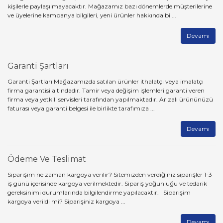
kişilerle paylaşılmayacaktır. Mağazamız bazı dönemlerde müşterilerine
SICAK HAVA İSTASYONLARI
FONKSİYON JENERATÖRLERİ
ve üyelerine kampanya bilgileri, yeni ürünler hakkında bi ...
ESD TEST CİHAZLARI
PENSELER
TERMAL PASTA
VAKUM İSTASYONLARI
FREKANS SAYICILAR
Devamı
FIRÇALAR
SIVI ŞİŞELERİ
YAĞLAR
VAKUM KALEMLERİ
INFRARED TERMOMETRELER
MASA KAPLAMALARI
SOKET ÇAKMA
Garanti Şartları
YEDEK PARÇALAR
IŞIK SEVİYESİ ÖLÇER
ÖNLÜKLER
TELEFON VE NETWORK BAĞLANTI
Garanti Şartları Mağazamızda satılan ürünler ithalatçı veya imalatçı
PENSİ
İZOLASYON TEST CİHAZLARI
firma garantisi altındadır. Tamir veya değişim işlemleri garanti veren
PCB TAŞIYICILAR
firma veya yetkili servisleri tarafından yapılmaktadır. Arızalı ürününüzü
TORNAVİDALAR
KABLO TAKİP CİHAZLARI
faturası veya garanti belgesi ile birlikte tarafımıza ...
POŞETLER
YANKESKİLER
KANAL ÇOKLAYICI MODÜL
Devamı
T-SHIRTLER
KAPLAMA KALINLIĞI ÖLÇER
TOPRAKLAMA KABLOLARI VE
Ödeme Ve Teslimat
TERMİNALLERİ
LCR METRELER
Siparişim ne zaman kargoya verilir? Sitemizden verdiğiniz siparişler 1-3
iş günü içerisinde kargoya verilmektedir. Sipariş yoğunluğu ve tedarik
TOPUK BANDLARI
MESAFE ÖLÇER
gereksinimi durumlarında bilgilendirme yapılacaktır. Siparişim
kargoya verildi mi? Siparişiniz kargoya ...
UYARI LEVHALARI
MULTİMETRELER
Devamı