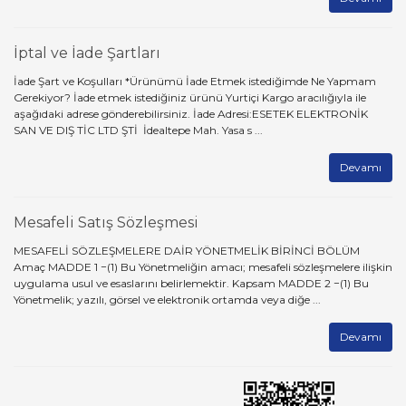
YAPIŞKANLI PASPAS
NEM VE SICAKLIK ÖLÇERLER
YÜZEY DİRENCİ ÖLÇÜM CİHAZLARI
OSİLOSKOPLAR
İptal ve İade Şartları
YÜZEY TEMİZLİYİCİLER
PENS AMPERMETRELER
İade Şart ve Koşulları *Ürünümü İade Etmek istediğimde Ne Yapmam
Gerekiyor? İade etmek istediğiniz ürünü Yurtiçi Kargo aracılığıyla ile
ZEMİN KAPLAMALARI
PİL TEST CİHAZI
aşağıdaki adrese gönderebilirsiniz. İade Adresi:ESETEK ELEKTRONİK
SAN VE DIŞ TİC LTD ŞTİ İdealtepe Mah. Yasa s ...
PROBLAR
Devamı
RÜZGAR HIZI ÖLÇER
Mesafeli Satış Sözleşmesi
SES SEVİYESİ ÖLÇER
MESAFELİ SÖZLEŞMELERE DAİR YÖNETMELİK BİRİNCİ BÖLÜM
TAKOMETRELER
Amaç MADDE 1 −(1) Bu Yönetmeliğin amacı; mesafeli sözleşmelere ilişkin
uygulama usul ve esaslarını belirlemektir. Kapsam MADDE 2 −(1) Bu
TERMOMETRELER
Yönetmelik; yazılı, görsel ve elektronik ortamda veya diğe ...
TOPRAK MEGERLERİ
Devamı
Uygulama Paketi
Veri Toplama / Veri Kaydedici