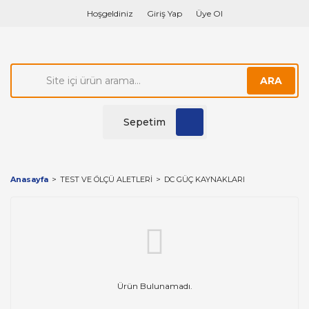
Hoşgeldiniz
Giriş Yap
Üye Ol
ARA
Sepetim
Anasayfa
TEST VE ÖLÇÜ ALETLERİ
DC GÜÇ KAYNAKLARI
Ürün Bulunamadı.