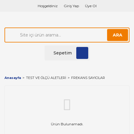
Hoşgeldiniz
Giriş Yap
Üye Ol
ARA
Sepetim
Anasayfa
TEST VE ÖLÇÜ ALETLERİ
FREKANS SAYICILAR
Ürün Bulunamadı.