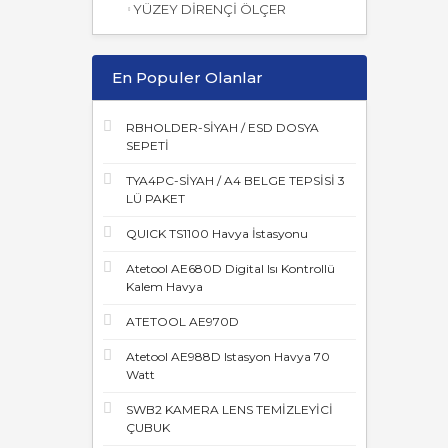
YÜZEY DİRENÇİ ÖLÇER
En Populer Olanlar
RBHOLDER-SİYAH / ESD DOSYA
SEPETİ
TYA4PC-SİYAH / A4 BELGE TEPSİSİ 3
LÜ PAKET
QUICK TS1100 Havya İstasyonu
Atetool AE680D Digital Isı Kontrollü
Kalem Havya
ATETOOL AE970D
Atetool AE988D Istasyon Havya 70
Watt
SWB2 KAMERA LENS TEMİZLEYİCİ
ÇUBUK