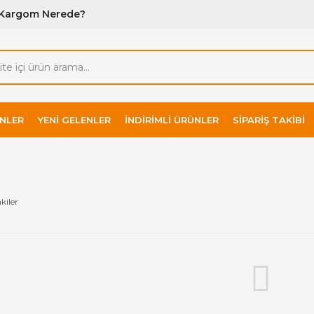
Kargom Nerede?
NLER
YENI GELENLER
İNDIRIMLI ÜRÜNLER
SIPARIŞ TAKIBI
kiler