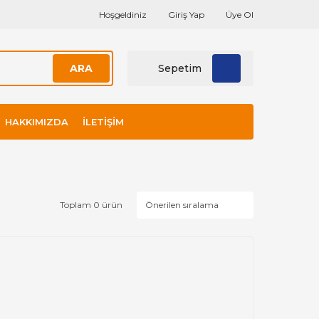
Hoşgeldiniz
Giriş Yap
Üye Ol
ARA
Sepetim
HAKKIMIZDA
İLETIŞIM
Toplam 0 ürün