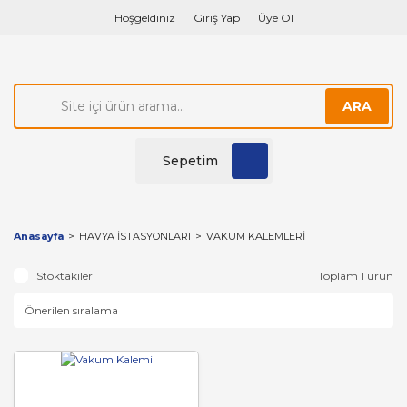
Hoşgeldiniz
Giriş Yap
Üye Ol
ARA
Sepetim
Anasayfa
HAVYA İSTASYONLARI
VAKUM KALEMLERİ
Stoktakiler
Toplam 1 ürün