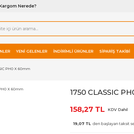
Kargom Nerede?
NLER
YENI GELENLER
İNDIRIMLI ÜRÜNLER
SIPARIŞ TAKIBI
SIC PH0 X 60mm
1750 CLASSIC P
158,27 TL
KDV Dahil
19,07 TL
den başlayan taksit s