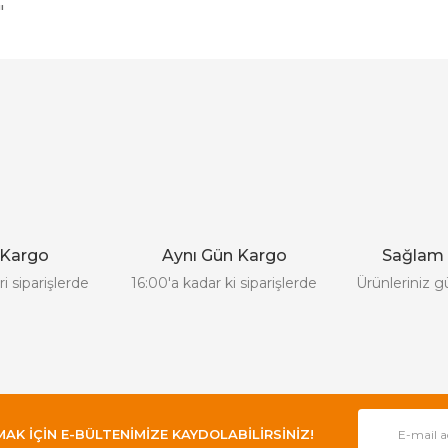
"
 ve diğer konularda yetersiz gördüğünüz noktaları öneri formunu kullanar
Bu ürüne ilk yorumu siz yapın!
Yorum Yaz
 Kargo
Aynı Gün Kargo
Sağlam
i siparişlerde
16:00'a kadar ki siparişlerde
Ürünleriniz g
 İÇİN E-BÜLTENİMİZE KAYDOLABİLİRSİNİZ!