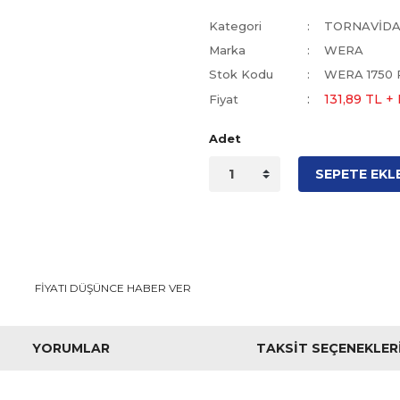
Kategori
TORNAVİD
Marka
WERA
Stok Kodu
WERA 1750 
131,89 TL +
Fiyat
Adet
SEPETE EKL
FİYATI DÜŞÜNCE HABER VER
YORUMLAR
TAKSIT SEÇENEKLER