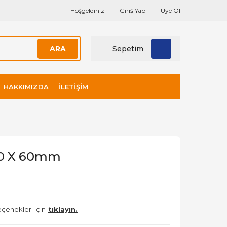
Hoşgeldiniz
Giriş Yap
Üye Ol
ARA
Sepetim
HAKKIMIZDA
İLETIŞIM
H0 X 60mm
eçenekleri için
tıklayın.