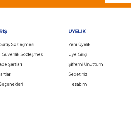
Gönder
RİŞ
ÜYELİK
 Satış Sözleşmesi
Yeni Üyelik
ve Güvenlik Sözleşmesi
Üye Girişi
İade Şartları
Şifremi Unuttum
artları
Sepetiniz
eçenekleri
Hesabım