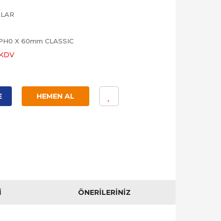
ALAR
PH0 X 60mm CLASSIC
 KDV
E
HEMEN AL
I
ÖNERILERINIZ