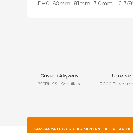
PH0
60mm
81mm
3.0mm 2 3/8
Bu ürünün fiyat bilgisi, resim, ürün açıklamalarında
Görüş ve önerileriniz için teşekkür ederiz.
Ürün resmi kalitesiz, bozuk veya görüntülenemiyor.
Ürün açıklamasında eksik bilgiler bulunuyor.
Güvenli Alışveriş
Ücretsiz
Ürün bilgilerinde hatalar bulunuyor.
256Bit SSL Sertifikası
5.000 TL ve üzer
Ürün fiyatı diğer sitelerden daha pahalı.
Bu ürüne benzer farklı alternatifler olmalı.
KAMPANYA DUYURULARIMIZDAN HABERDAR OLMAK