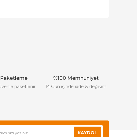
ak tarafımıza iletebilirsiniz.
 Paketleme
%100 Memnuniyet
üvenle paketlenir
14 Gün içinde iade & değişim
KAYDOL