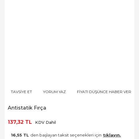
TAVSİYE ET
YORUM YAZ
FİYATI DÜŞÜNCE HABER VER
Antistatik Fırça
137,32 TL
KDV Dahil
16,55 TL
den başlayan taksit seçenekleri için
tıklayın.