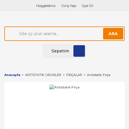
Hoşgeldiniz
Giriş Yap
Üye Ol
ARA
Sepetim
Anasayfa
ANTİSTATİK ÜRÜNLER
FIRÇALAR
Antistatik Fırça