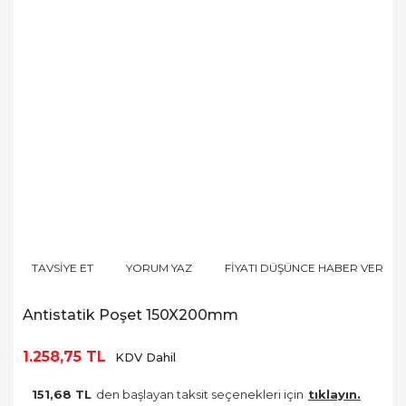
TAVSİYE ET
YORUM YAZ
FİYATI DÜŞÜNCE HABER VER
Antistatik Poşet 150X200mm
1.258,75 TL
KDV Dahil
151,68 TL
den başlayan taksit seçenekleri için
tıklayın.