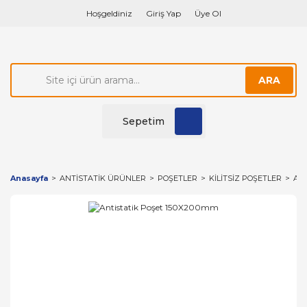
Hoşgeldiniz
Giriş Yap
Üye Ol
ARA
Sepetim
Anasayfa
ANTİSTATİK ÜRÜNLER
POŞETLER
KİLİTSİZ POŞETLER
Ant