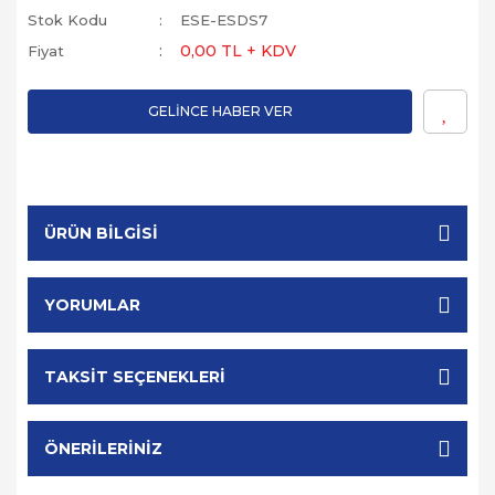
Stok Kodu
ESE-ESDS7
0,00 TL + KDV
Fiyat
GELİNCE HABER VER
ÜRÜN BILGISI
YORUMLAR
TAKSIT SEÇENEKLERI
ÖNERILERINIZ