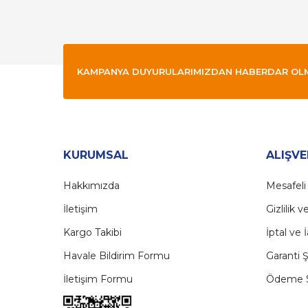
Bu ürüne benzer farklı alternatifler olmalı.
KAMPANYA DUYURULARIMIZDAN HABERDAR OLMAK
KURUMSAL
ALIŞVE
Hakkımızda
Mesafeli
İletişim
Gizlilik 
Kargo Takibi
İptal ve 
Havale Bildirim Formu
Garanti Ş
İletişim Formu
Ödeme S