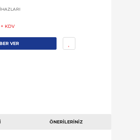
İHAZLARI
L + KDV
BER VER
I
ÖNERILERINIZ