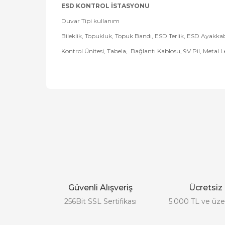
ESD KONTROL İSTASYONU
Duvar Tipi kullanım
Bileklik, Topukluk, Topuk Bandı, ESD Terlik, ESD Ayakkab
Kontrol Ünitesi, Tabela, Bağlantı Kablosu, 9V Pil, Metal 
Bu ürünün fiyat bilgisi, resim, ürün açıklamalarında
Görüş ve önerileriniz için teşekkür ederiz.
Ürün resmi kalitesiz, bozuk veya görüntülenemiyor.
Ürün açıklamasında eksik bilgiler bulunuyor.
Güvenli Alışveriş
Ücretsiz
Ürün bilgilerinde hatalar bulunuyor.
256Bit SSL Sertifikası
5.000 TL ve üzer
Ürün fiyatı diğer sitelerden daha pahalı.