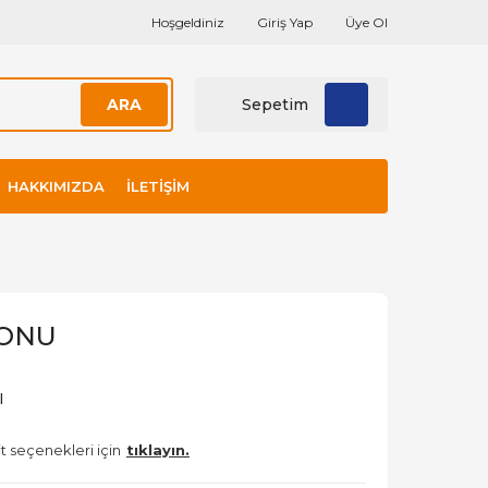
Hoşgeldiniz
Giriş Yap
Üye Ol
ARA
Sepetim
HAKKIMIZDA
İLETIŞIM
YONU
l
t seçenekleri için
tıklayın.