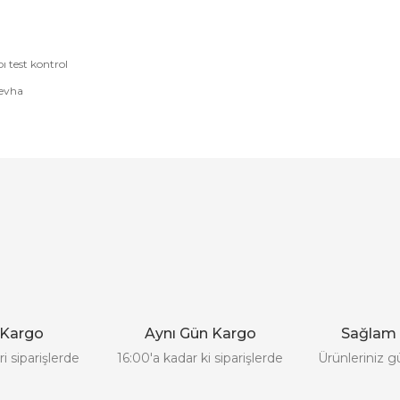
ı test kontrol
Levha
 ve diğer konularda yetersiz gördüğünüz noktaları öneri formunu kullanar
Bu ürüne ilk yorumu siz yapın!
Yorum Yaz
 Kargo
Aynı Gün Kargo
Sağlam
i siparişlerde
16:00'a kadar ki siparişlerde
Ürünleriniz g