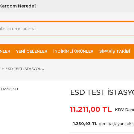
Kargom Nerede?
NLER
YENI GELENLER
İNDIRIMLI ÜRÜNLER
SIPARIŞ TAKIBI
I
ESD TEST İSTASYONU
ESD TEST İSTAS
11.211,00 TL
KDV Dahi
1.350,93 TL
den başlayan taksi