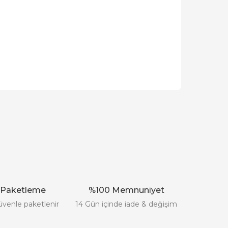
ak tarafımıza iletebilirsiniz.
 Paketleme
%100 Memnuniyet
üvenle paketlenir
14 Gün içinde iade & değişim