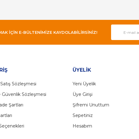
 İÇİN E-BÜLTENİMİZE KAYDOLABİLİRSİNİZ!
Gönder
RİŞ
ÜYELİK
 Satış Sözleşmesi
Yeni Üyelik
ve Güvenlik Sözleşmesi
Üye Girişi
İade Şartları
Şifremi Unuttum
artları
Sepetiniz
eçenekleri
Hesabım