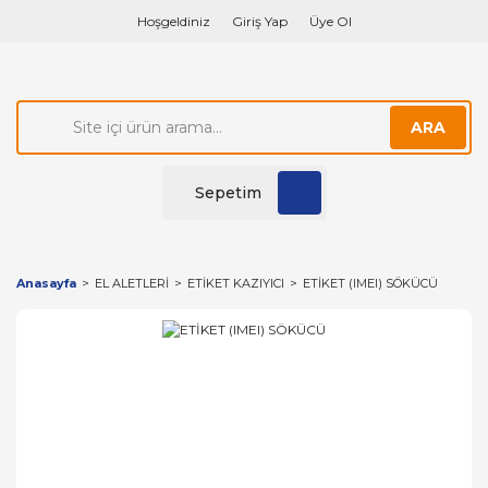
Hoşgeldiniz
Giriş Yap
Üye Ol
ARA
Sepetim
Anasayfa
EL ALETLERİ
ETİKET KAZIYICI
ETİKET (IMEI) SÖKÜCÜ