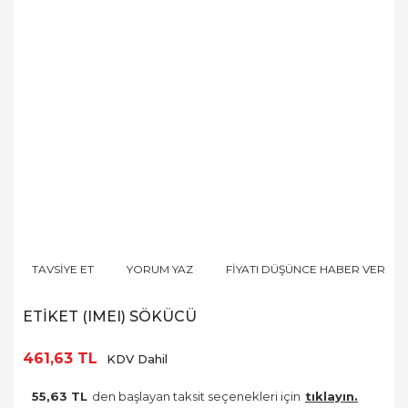
TAVSİYE ET
YORUM YAZ
FİYATI DÜŞÜNCE HABER VER
ETİKET (IMEI) SÖKÜCÜ
461,63 TL
KDV Dahil
55,63 TL
den başlayan taksit seçenekleri için
tıklayın.