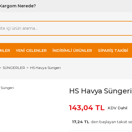
Kargom Nerede?
NLER
YENI GELENLER
İNDIRIMLI ÜRÜNLER
SIPARIŞ TAKIBI
SÜNGERLER
HS Havya Süngeri
HS Havya Süngeri
143,04 TL
KDV Dahil
17,24 TL
den başlayan taksit se