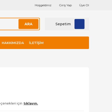
Hoşgeldiniz
Giriş Yap
Üye Ol
ARA
Sepetim
HAKKIMIZDA
İLETIŞIM
çenekleri için
tıklayın.