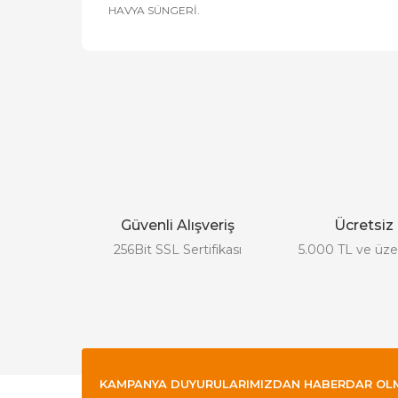
HAVYA SÜNGERİ.
Bu ürünün fiyat bilgisi, resim, ürün açıklamalarında
Görüş ve önerileriniz için teşekkür ederiz.
Ürün resmi kalitesiz, bozuk veya görüntülenemiyor.
Ürün açıklamasında eksik bilgiler bulunuyor.
Güvenli Alışveriş
Ücretsiz
Ürün bilgilerinde hatalar bulunuyor.
256Bit SSL Sertifikası
5.000 TL ve üzer
Ürün fiyatı diğer sitelerden daha pahalı.
Bu ürüne benzer farklı alternatifler olmalı.
KAMPANYA DUYURULARIMIZDAN HABERDAR OLMAK