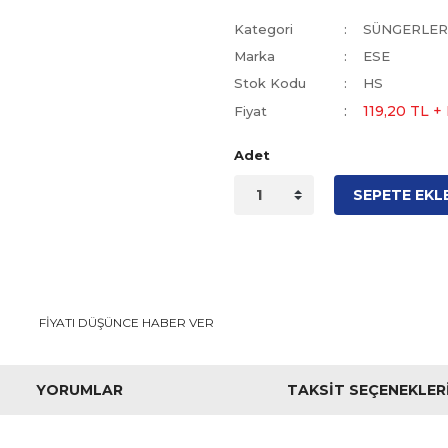
Kategori
SÜNGERLER
Marka
ESE
Stok Kodu
HS
119,20 TL +
Fiyat
Adet
SEPETE EKL
FİYATI DÜŞÜNCE HABER VER
YORUMLAR
TAKSIT SEÇENEKLER