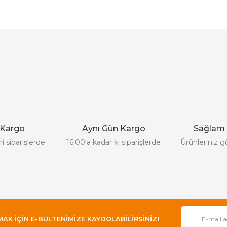
 ve diğer konularda yetersiz gördüğünüz noktaları öneri formunu kullanar
Bu ürüne ilk yorumu siz yapın!
Yorum Yaz
 Kargo
Aynı Gün Kargo
Sağlam
i siparişlerde
16:00'a kadar ki siparişlerde
Ürünleriniz g
 İÇİN E-BÜLTENİMİZE KAYDOLABİLİRSİNİZ!