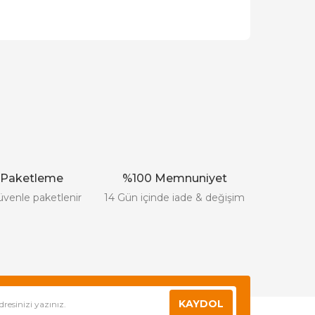
ak tarafımıza iletebilirsiniz.
 Paketleme
%100 Memnuniyet
üvenle paketlenir
14 Gün içinde iade & değişim
KAYDOL