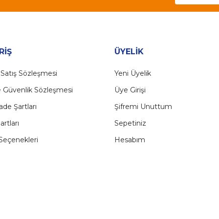
Gönder
RİŞ
ÜYELİK
 Satış Sözleşmesi
Yeni Üyelik
ve Güvenlik Sözleşmesi
Üye Girişi
İade Şartları
Şifremi Unuttum
artları
Sepetiniz
eçenekleri
Hesabım