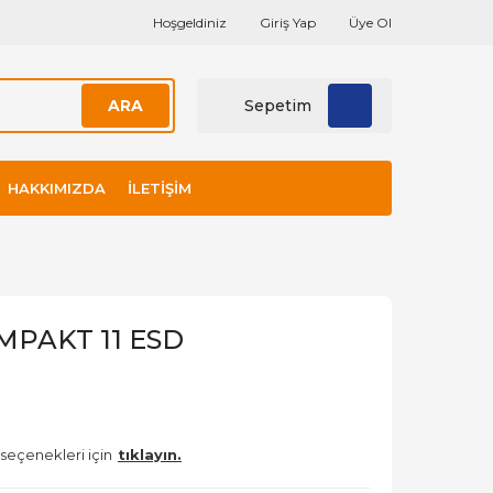
Hoşgeldiniz
Giriş Yap
Üye Ol
ARA
Sepetim
HAKKIMIZDA
İLETIŞIM
PAKT 11 ESD
 seçenekleri için
tıklayın.