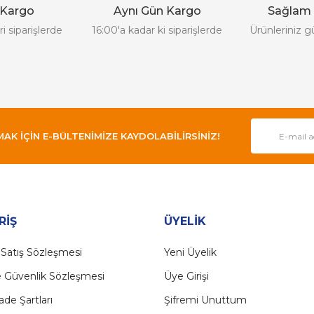
 Kargo
Aynı Gün Kargo
Sağlam
i siparişlerde
16:00'a kadar ki siparişlerde
Ürünleriniz g
 İÇİN E-BÜLTENİMİZE KAYDOLABİLİRSİNİZ!
Gönder
RİŞ
ÜYELİK
 Satış Sözleşmesi
Yeni Üyelik
ve Güvenlik Sözleşmesi
Üye Girişi
İade Şartları
Şifremi Unuttum