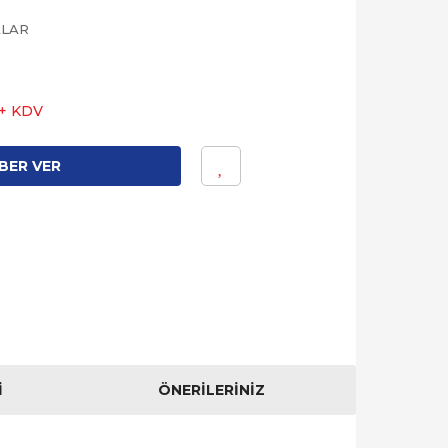
ALAR
 + KDV
BER VER
I
ÖNERILERINIZ