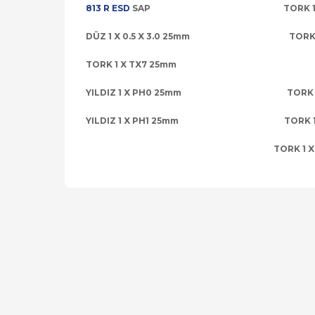
813 R ESD
SAP TORK 1 X TX
DÜZ 1 X 0.5 X 3.0 25mm TORK 1 X
TORK 1 X TX7 25mm
YILDIZ 1 X PH0 25mm TORK 1 X
YILDIZ 1 X PH1 25mm TORK 1 X 
TORK 1 X TX10 
Bu ürünün fiyat bilgisi, resim, ürün açıklamalarında
Görüş ve önerileriniz için teşekkür ederiz.
Ürün resmi kalitesiz, bozuk veya görüntülenemiyor.
Ürün açıklamasında eksik bilgiler bulunuyor.