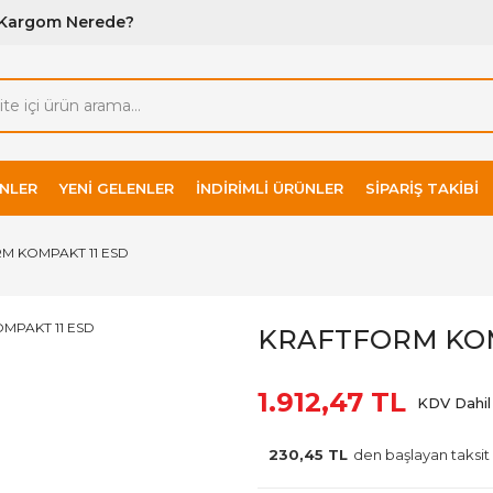
Kargom Nerede?
NLER
YENI GELENLER
İNDIRIMLI ÜRÜNLER
SIPARIŞ TAKIBI
M KOMPAKT 11 ESD
KRAFTFORM KOM
1.912,47 TL
KDV Dahil
230,45 TL
den başlayan taksit