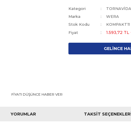
Kategori
TORNAVİD
Marka
WERA
Stok Kodu
KOMPAKT11
1.593,72 TL
Fiyat
GELİNCE HA
FİYATI DÜŞÜNCE HABER VER
YORUMLAR
TAKSIT SEÇENEKLER