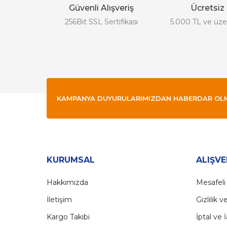
Güvenli Alışveriş
Ücretsiz
Ürün bilgilerinde hatalar bulunuyor.
256Bit SSL Sertifikası
5.000 TL ve üzer
Ürün fiyatı diğer sitelerden daha pahalı.
Bu ürüne benzer farklı alternatifler olmalı.
KAMPANYA DUYURULARIMIZDAN HABERDAR OLMAK
KURUMSAL
ALIŞVE
Hakkımızda
Mesafeli
İletişim
Gizlilik 
Kargo Takibi
İptal ve 