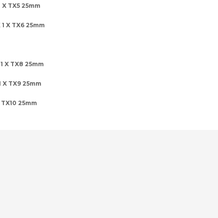
5 25mm
 TX6 25mm
 TX8 25mm
TX9 25mm
25mm
 ve diğer konularda yetersiz gördüğünüz noktaları öneri formunu kullanar
Bu ürüne ilk yorumu siz yapın!
Yorum Yaz