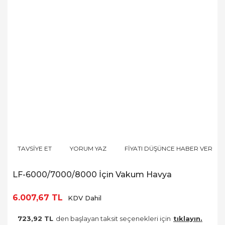
TAVSİYE ET
YORUM YAZ
FİYATI DÜŞÜNCE HABER VER
LF-6000/7000/8000 İçin Vakum Havya
6.007,67 TL
KDV Dahil
723,92 TL
den başlayan taksit seçenekleri için
tıklayın.