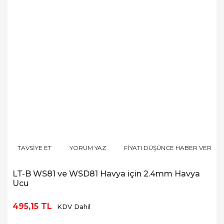
TAVSİYE ET
YORUM YAZ
FİYATI DÜŞÜNCE HABER VER
LT-B WS81 ve WSD81 Havya için 2.4mm Havya
Ucu
495,15 TL
KDV Dahil