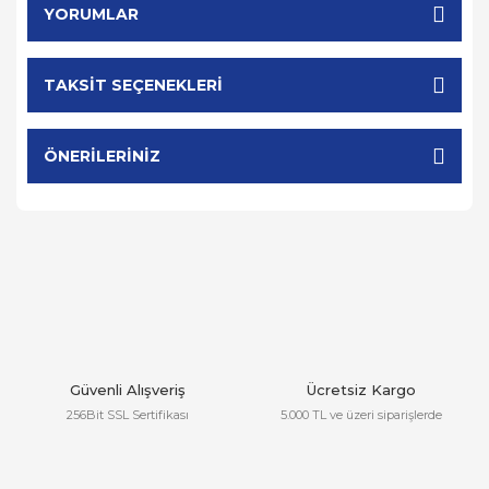
YORUMLAR
TAKSIT SEÇENEKLERI
ÖNERILERINIZ
Güvenli Alışveriş
Ücretsiz Kargo
256Bit SSL Sertifikası
5.000 TL ve üzeri siparişlerde