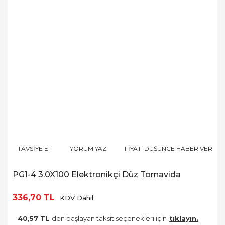
TAVSİYE ET
YORUM YAZ
FİYATI DÜŞÜNCE HABER VER
PG1-4 3.0X100 Elektronikçi Düz Tornavida
336,70 TL
KDV Dahil
40,57 TL
den başlayan taksit seçenekleri için
tıklayın.