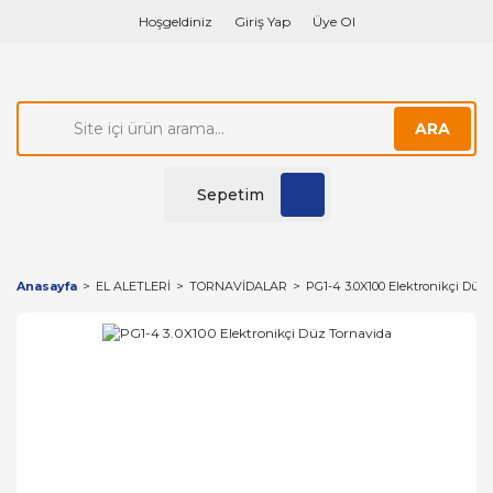
Hoşgeldiniz
Giriş Yap
Üye Ol
ARA
Sepetim
Anasayfa
EL ALETLERİ
TORNAVİDALAR
PG1-4 3.0X100 Elektronikçi Düz 