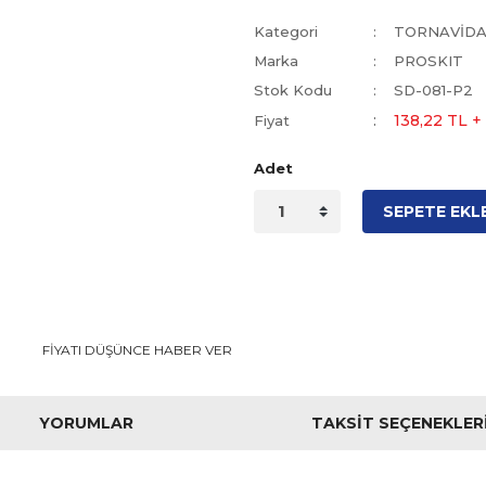
Kategori
TORNAVİD
Marka
PROSKIT
Stok Kodu
SD-081-P2
138,22 TL 
Fiyat
Adet
SEPETE EKL
FİYATI DÜŞÜNCE HABER VER
YORUMLAR
TAKSIT SEÇENEKLER