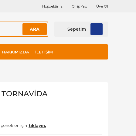
Hoşgeldiniz
Giriş Yap
Üye Ol
ARA
Sepetim
HAKKIMIZDA
İLETIŞIM
IZ TORNAVİDA
çenekleri için
tıklayın.