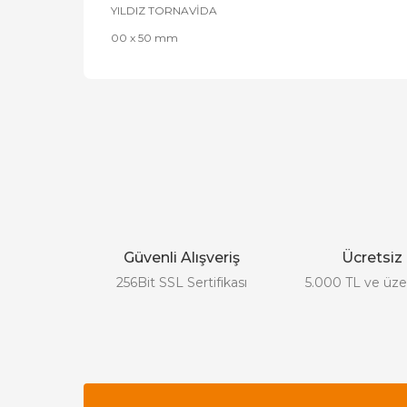
YILDIZ TORNAVİDA
00 x 50 mm
Bu ürünün fiyat bilgisi, resim, ürün açıklamalarında
Görüş ve önerileriniz için teşekkür ederiz.
Ürün resmi kalitesiz, bozuk veya görüntülenemiyor.
Ürün açıklamasında eksik bilgiler bulunuyor.
Güvenli Alışveriş
Ücretsiz
Ürün bilgilerinde hatalar bulunuyor.
256Bit SSL Sertifikası
5.000 TL ve üzer
Ürün fiyatı diğer sitelerden daha pahalı.
Bu ürüne benzer farklı alternatifler olmalı.