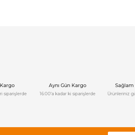
 ve diğer konularda yetersiz gördüğünüz noktaları öneri formunu kullanar
Bu ürüne ilk yorumu siz yapın!
Yorum Yaz
 Kargo
Aynı Gün Kargo
Sağlam
i siparişlerde
16:00'a kadar ki siparişlerde
Ürünleriniz g