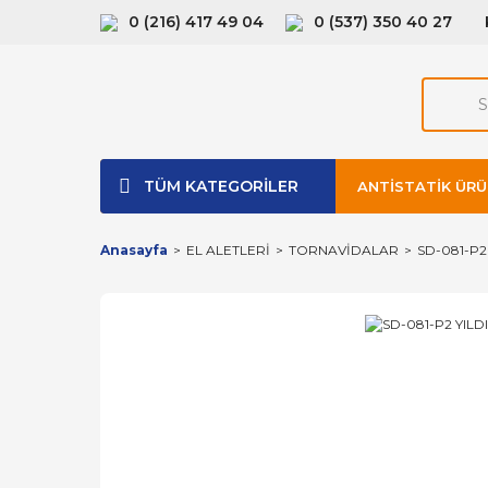
0 (216) 417 49 04
0 (537) 350 40 27
TÜM KATEGORİLER
ANTISTATIK ÜRÜ
Anasayfa
EL ALETLERİ
TORNAVİDALAR
SD-081-P2