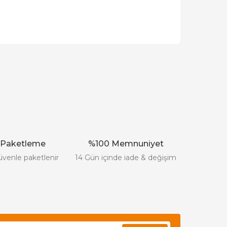
ak tarafımıza iletebilirsiniz.
 Paketleme
%100 Memnuniyet
üvenle paketlenir
14 Gün içinde iade & değişim