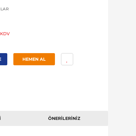
ALAR
+ KDV
E
HEMEN AL
I
ÖNERILERINIZ