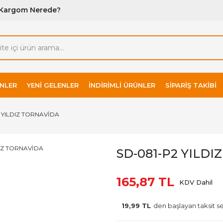
Kargom Nerede?
NLER
YENI GELENLER
İNDIRIMLI ÜRÜNLER
SIPARIŞ TAKIBI
 YILDIZ TORNAVİDA
SD-081-P2 YILD
165,87 TL
KDV Dahil
19,99 TL
den başlayan taksit se