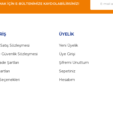
 İÇİN E-BÜLTENİMİZE KAYDOLABİLİRSİNİZ!
Gönder
RİŞ
ÜYELİK
 Satış Sözleşmesi
Yeni Üyelik
ve Güvenlik Sözleşmesi
Üye Girişi
İade Şartları
Şifremi Unuttum
artları
Sepetiniz
eçenekleri
Hesabım