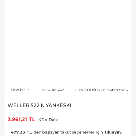
TAVSİYE ET
YORUM YAZ
FİYATI DÜŞÜNCE HABER VER
WELLER 522 N YANKESKİ
3.961,21 TL
KDV Dahil
477,33 TL
den başlayan taksit seçenekleri için
tıklayın.