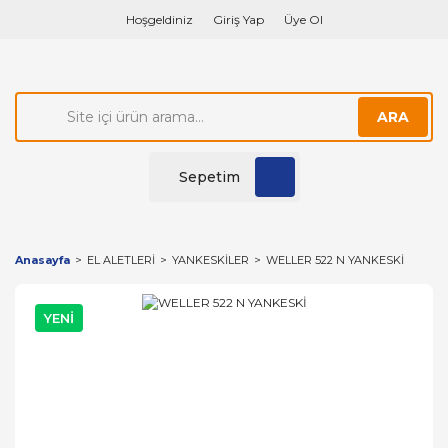
Hoşgeldiniz
Giriş Yap
Üye Ol
ARA
Sepetim
Anasayfa
EL ALETLERİ
YANKESKİLER
WELLER 522 N YANKESKİ
YENİ