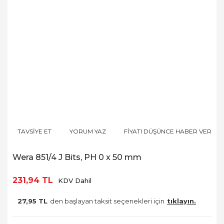
TAVSİYE ET
YORUM YAZ
FİYATI DÜŞÜNCE HABER VER
Wera 851/4 J Bits, PH 0 x 50 mm
231,94 TL
KDV Dahil
27,95 TL
den başlayan taksit seçenekleri için
tıklayın.