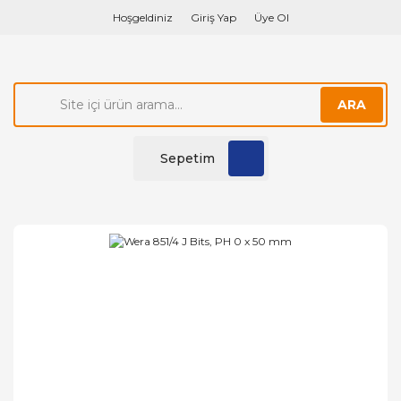
Hoşgeldiniz
Giriş Yap
Üye Ol
ARA
Sepetim