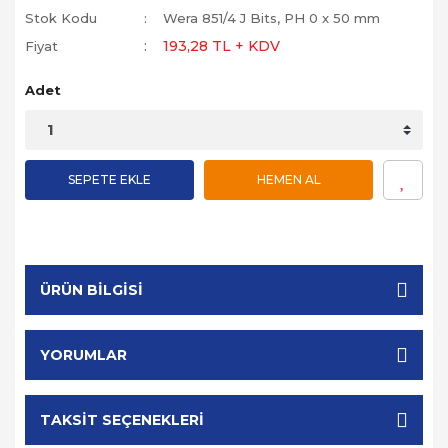
Stok Kodu
Wera 851/4 J Bits, PH 0 x 50 mm
193,28 TL + KDV
Fiyat
Adet
SEPETE EKLE
HEMEN AL
ÜRÜN BILGISI
YORUMLAR
TAKSIT SEÇENEKLERI