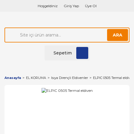
Hoşgeldiniz
Giriş Yap
Üye Ol
ARA
Sepetim
Anasayfa
EL KORUMA
Isıya Dirençli Eldivenler
ELPIC 0505 Termal eldive