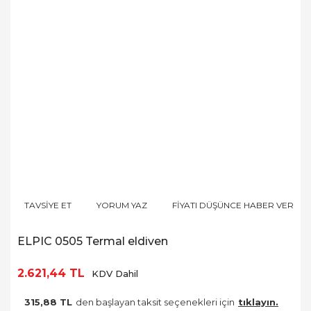
TAVSİYE ET
YORUM YAZ
FİYATI DÜŞÜNCE HABER VER
ELPIC 0505 Termal eldiven
2.621,44 TL
KDV Dahil
315,88 TL
den başlayan taksit seçenekleri için
tıklayın.