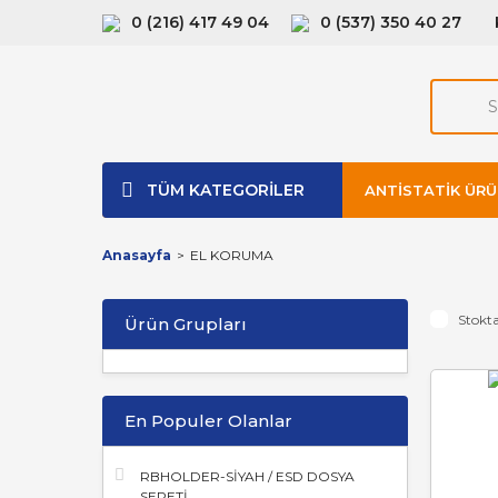
0 (216) 417 49 04
0 (537) 350 40 27
TÜM KATEGORİLER
ANTISTATIK ÜRÜ
Anasayfa
EL KORUMA
Stokta
Ürün Grupları
En Populer Olanlar
RBHOLDER-SİYAH / ESD DOSYA
SEPETİ