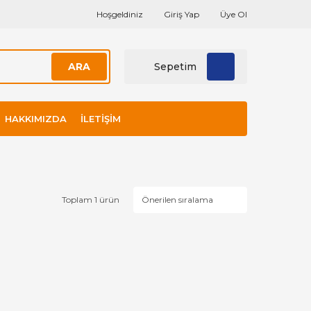
Hoşgeldiniz
Giriş Yap
Üye Ol
ARA
Sepetim
HAKKIMIZDA
İLETIŞIM
Toplam 1 ürün