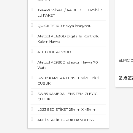
TYA4PC-SİYAH / A4 BELGE TEPSİSİ 3
LÜ PAKET
QUICK TS1100 Havya İstasyonu
Atetool AE680D Digital Isı Kontrollü
Kalem Havya
ATETOOL AE970D
ELPIC 0
Atetool AE988D Istasyon Havya 70
Watt
2.62
SWB2 KAMERA LENS TEMİZLEYİCİ
ÇUBUK
SWB5 KAMERA LENS TEMİZLEYİCİ
ÇUBUK
L023 ESD ETİKET 25mm X 45mm
ANTİ STATİK TOPUK BANDI HS5