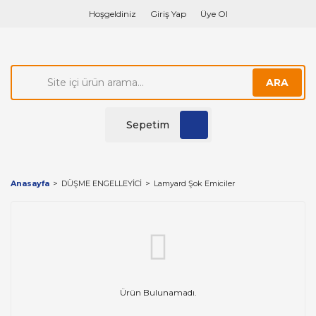
Hoşgeldiniz
Giriş Yap
Üye Ol
ARA
Sepetim
Anasayfa
DÜŞME ENGELLEYİCİ
Lamyard Şok Emiciler
Ürün Bulunamadı.