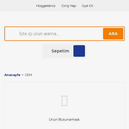
Hoşgeldiniz
Giriş Yap
Üye Ol
ARA
Sepetim
Anasayfa
CEM
Ürün Bulunamadı.