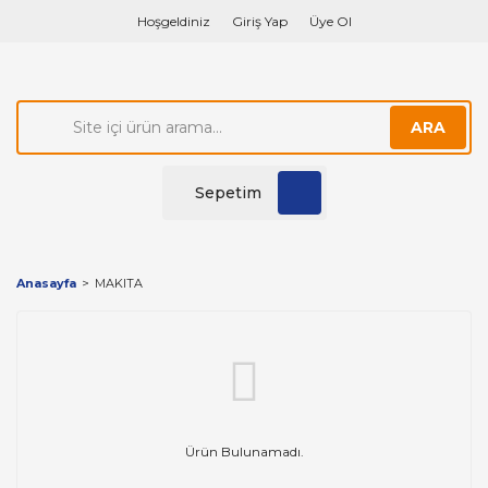
Hoşgeldiniz
Giriş Yap
Üye Ol
ARA
Sepetim
Anasayfa
MAKITA
Ürün Bulunamadı.