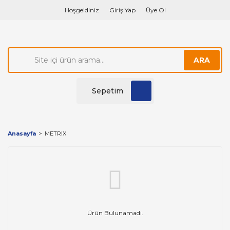
Hoşgeldiniz
Giriş Yap
Üye Ol
ARA
Sepetim
Anasayfa
METRIX
Ürün Bulunamadı.