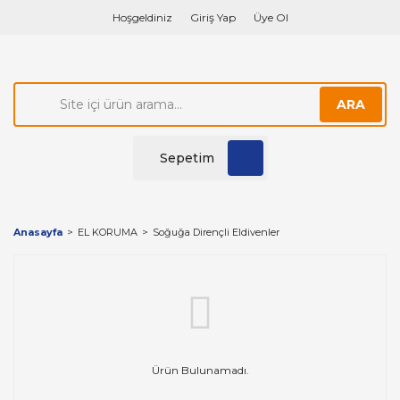
Hoşgeldiniz
Giriş Yap
Üye Ol
ARA
Sepetim
Anasayfa
EL KORUMA
Soğuğa Dirençli Eldivenler
Ürün Bulunamadı.