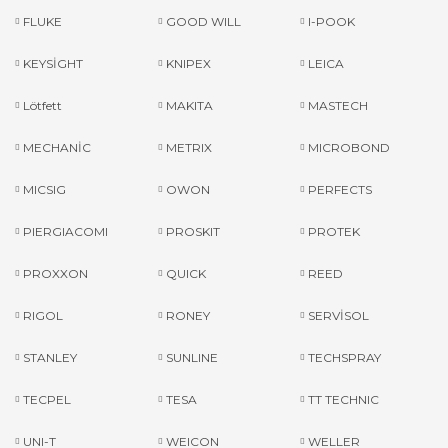
FLUKE
GOOD WILL
I-POOK
KEYSİGHT
KNIPEX
LEICA
Lötfett
MAKITA
MASTECH
MECHANİC
METRIX
MICROBOND
MICSIG
OWON
PERFECTS
PIERGIACOMI
PROSKIT
PROTEK
PROXXON
QUICK
REED
RIGOL
RONEY
SERVİSOL
STANLEY
SUNLINE
TECHSPRAY
TECPEL
TESA
TT TECHNIC
UNI-T
WEICON
WELLER