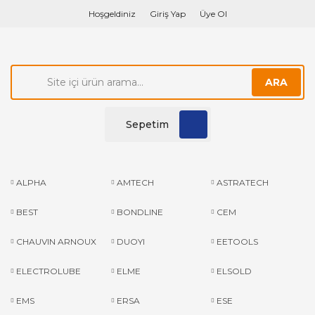
Hoşgeldiniz
Giriş Yap
Üye Ol
ARA
Sepetim
ALPHA
AMTECH
ASTRATECH
BEST
BONDLINE
CEM
CHAUVIN ARNOUX
DUOYI
EETOOLS
ELECTROLUBE
ELME
ELSOLD
EMS
ERSA
ESE